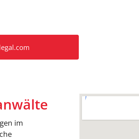
nd um Verträge
legal.com
anwälte
gen im
iche