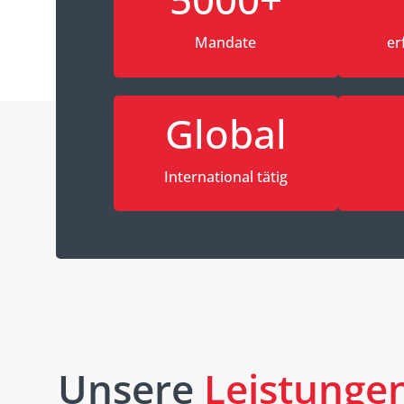
Mandate
er
Global
International tätig
Unsere
Leistunge