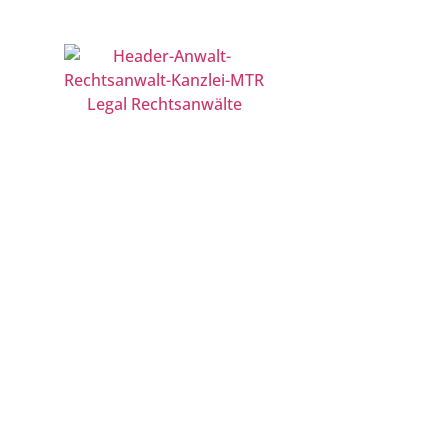
Berlin | Düsseldorf | Frankfurt | Hamburg | Köln | Leip
KANZLEI
Vertragsrech