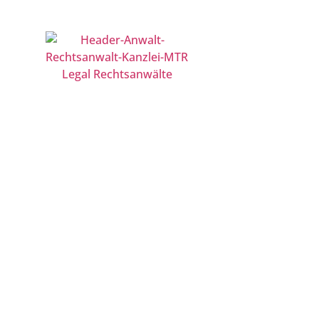
Berlin | Düsseldorf | Frankfurt | Hamburg | Köln | Leip
KANZLEI
Gesellschaft