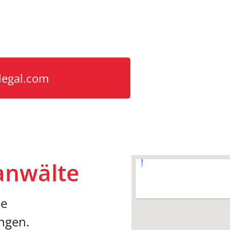
t für Bochum
gen für Unternehmen
legal.com
anwälte
xe
ungen.