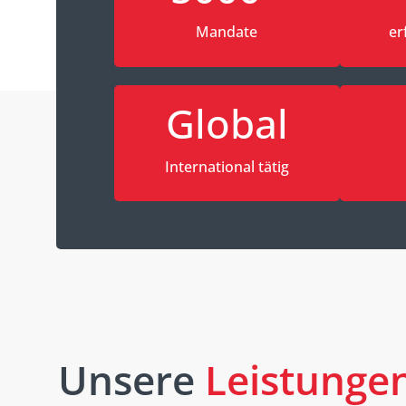
Mandate
er
Global
International tätig
Unsere
Leistunge